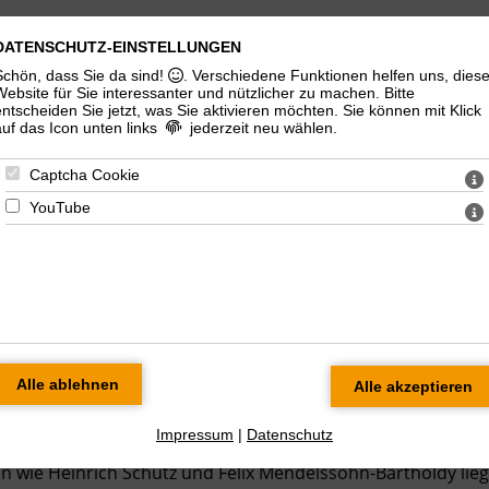
DATENSCHUTZ-EINSTELLUNGEN
Schön, dass Sie da sind!
. Verschiedene Funktionen helfen uns, dies
Website für Sie interessanter und nützlicher zu machen.
Bitte
entscheiden Sie jetzt, was Sie aktivieren möchten. Sie können mit Klick
auf das Icon unten links
jederzeit neu wählen.
Captcha Cookie
YouTube
 A-cappella-Chormusik gründete sich 2010 in Halle (Saale) d
 Sängerinnen und Sänger können auf reichhaltige Erfahru
s und Chören - wie der Singakademie Dresden, dem
r der Robert-Franz-Singakademie Halle - zurückblicken und
en dem Berufsalltag anspruchsvoller Chorliteratur.
esteht gleichermaßen aus weltlicher und geistlicher Musik
Impressum
|
Datenschutz
n der besonderen Pflege von Kompositionen großer
 wie Heinrich Schütz und Felix Mendelssohn-Bartholdy lieg